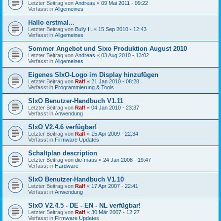
Letzter Beitrag von
Andreas
«
09 Mai 2011 - 09:22
Verfasst in
Allgemeines
Hallo erstmal...
Letzter Beitrag von
Bully II.
«
15 Sep 2010 - 12:43
Verfasst in
Allgemeines
Sommer Angebot und Sixo Produktion August 2010
Letzter Beitrag von
Andreas
«
03 Aug 2010 - 13:02
Verfasst in
Allgemeines
Eigenes SIxO-Logo im Display hinzufügen
Letzter Beitrag von
Ralf
«
21 Jan 2010 - 08:28
Verfasst in
Programmierung & Tools
SIxO Benutzer-Handbuch V1.11
Letzter Beitrag von
Ralf
«
04 Jan 2010 - 23:37
Verfasst in
Anwendung
SIxO V2.4.6 verfügbar!
Letzter Beitrag von
Ralf
«
15 Apr 2009 - 22:34
Verfasst in
Firmware Updates
Schaltplan description
Letzter Beitrag von
die-maus
«
24 Jan 2008 - 19:47
Verfasst in
Hardware
SIxO Benutzer-Handbuch V1.10
Letzter Beitrag von
Ralf
«
17 Apr 2007 - 22:41
Verfasst in
Anwendung
SIxO V2.4.5 - DE - EN - NL verfügbar!
Letzter Beitrag von
Ralf
«
30 Mär 2007 - 12:27
Verfasst in
Firmware Updates