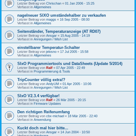
Letzter Beitrag von
Chrischan
«
01 Jan 2006 - 15:25
Verfasst in
Allgemeines
nagelneuer SIXO umständehalber zu verkaufen
Letzter Beitrag von
maggs
«
16 Sep 2005 - 08:00
Verfasst in
Allgemeines
Seitenständer, Temperaturanzeige (AT RD07)
Letzter Beitrag von
Ansgar
«
15 Aug 2005 - 14:19
Verfasst in
Anregungen / Wish List
einstellbarer Temperatur-Schalter
Letzter Beitrag von
jelosno
«
17 Jul 2005 - 15:58
Verfasst in
Allgemeines
SIxO Programmiertools und DataSheets (Update 5/2014)
Letzter Beitrag von
Ralf
«
07 Apr 2005 - 22:49
Verfasst in
Programmierung & Tools
TripCounter völlig extra!?
Letzter Beitrag von
AndyUM
«
01 Apr 2005 - 10:06
Verfasst in
Anregungen / Wish List
SIxO V2.3.4 verfügbar!
Letzter Beitrag von
Ralf
«
26 Mär 2005 - 20:15
Verfasst in
Firmware Updates
Den richtigen Reifenumfang
Letzter Beitrag von
cbx-michael
«
18 Mär 2005 - 22:40
Verfasst in
Anwendung
Kuckt doch mal hier bitte...
Letzter Beitrag von
Ansgar
«
14 Jun 2004 - 10:50
Verfasst in
Hardware