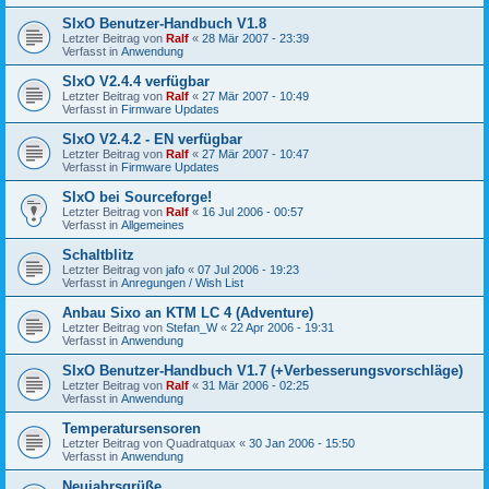
SIxO Benutzer-Handbuch V1.8
Letzter Beitrag von
Ralf
«
28 Mär 2007 - 23:39
Verfasst in
Anwendung
SIxO V2.4.4 verfügbar
Letzter Beitrag von
Ralf
«
27 Mär 2007 - 10:49
Verfasst in
Firmware Updates
SIxO V2.4.2 - EN verfügbar
Letzter Beitrag von
Ralf
«
27 Mär 2007 - 10:47
Verfasst in
Firmware Updates
SIxO bei Sourceforge!
Letzter Beitrag von
Ralf
«
16 Jul 2006 - 00:57
Verfasst in
Allgemeines
Schaltblitz
Letzter Beitrag von
jafo
«
07 Jul 2006 - 19:23
Verfasst in
Anregungen / Wish List
Anbau Sixo an KTM LC 4 (Adventure)
Letzter Beitrag von
Stefan_W
«
22 Apr 2006 - 19:31
Verfasst in
Anwendung
SIxO Benutzer-Handbuch V1.7 (+Verbesserungsvorschläge)
Letzter Beitrag von
Ralf
«
31 Mär 2006 - 02:25
Verfasst in
Anwendung
Temperatursensoren
Letzter Beitrag von
Quadratquax
«
30 Jan 2006 - 15:50
Verfasst in
Anwendung
Neujahrsgrüße