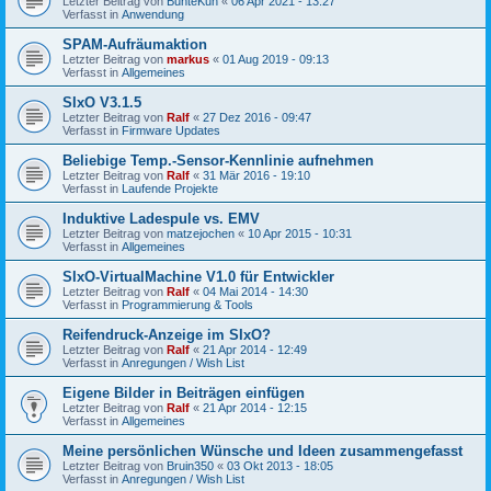
Letzter Beitrag von
BunteKuh
«
06 Apr 2021 - 13:27
Verfasst in
Anwendung
SPAM-Aufräumaktion
Letzter Beitrag von
markus
«
01 Aug 2019 - 09:13
Verfasst in
Allgemeines
SIxO V3.1.5
Letzter Beitrag von
Ralf
«
27 Dez 2016 - 09:47
Verfasst in
Firmware Updates
Beliebige Temp.-Sensor-Kennlinie aufnehmen
Letzter Beitrag von
Ralf
«
31 Mär 2016 - 19:10
Verfasst in
Laufende Projekte
Induktive Ladespule vs. EMV
Letzter Beitrag von
matzejochen
«
10 Apr 2015 - 10:31
Verfasst in
Allgemeines
SIxO-VirtualMachine V1.0 für Entwickler
Letzter Beitrag von
Ralf
«
04 Mai 2014 - 14:30
Verfasst in
Programmierung & Tools
Reifendruck-Anzeige im SIxO?
Letzter Beitrag von
Ralf
«
21 Apr 2014 - 12:49
Verfasst in
Anregungen / Wish List
Eigene Bilder in Beiträgen einfügen
Letzter Beitrag von
Ralf
«
21 Apr 2014 - 12:15
Verfasst in
Allgemeines
Meine persönlichen Wünsche und Ideen zusammengefasst
Letzter Beitrag von
Bruin350
«
03 Okt 2013 - 18:05
Verfasst in
Anregungen / Wish List