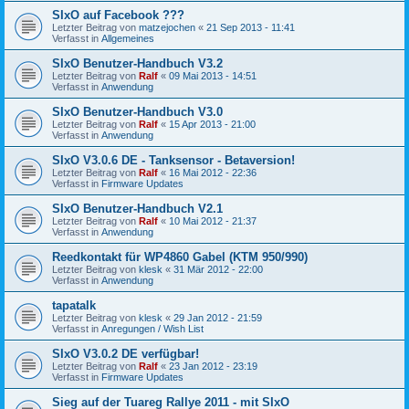
SIxO auf Facebook ???
Letzter Beitrag von
matzejochen
«
21 Sep 2013 - 11:41
Verfasst in
Allgemeines
SIxO Benutzer-Handbuch V3.2
Letzter Beitrag von
Ralf
«
09 Mai 2013 - 14:51
Verfasst in
Anwendung
SIxO Benutzer-Handbuch V3.0
Letzter Beitrag von
Ralf
«
15 Apr 2013 - 21:00
Verfasst in
Anwendung
SIxO V3.0.6 DE - Tanksensor - Betaversion!
Letzter Beitrag von
Ralf
«
16 Mai 2012 - 22:36
Verfasst in
Firmware Updates
SIxO Benutzer-Handbuch V2.1
Letzter Beitrag von
Ralf
«
10 Mai 2012 - 21:37
Verfasst in
Anwendung
Reedkontakt für WP4860 Gabel (KTM 950/990)
Letzter Beitrag von
klesk
«
31 Mär 2012 - 22:00
Verfasst in
Anwendung
tapatalk
Letzter Beitrag von
klesk
«
29 Jan 2012 - 21:59
Verfasst in
Anregungen / Wish List
SIxO V3.0.2 DE verfügbar!
Letzter Beitrag von
Ralf
«
23 Jan 2012 - 23:19
Verfasst in
Firmware Updates
Sieg auf der Tuareg Rallye 2011 - mit SIxO