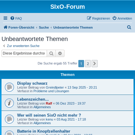
SIxO-Forum
FAQ
Registrieren
Anmelden
S
Foren-Übersicht
Suche
Unbeantwortete Themen
u
Unbeantwortete Themen
c
Zur erweiterten Suche
h
Suche
Erweiterte Suche
e
1
2
Nächste
Die Suche ergab 55 Treffer
Themen
Display schwarz
Letzter Beitrag von
Greindlpeter
«
13 Sep 2025 - 20:21
Verfasst in
Probleme und Lösungen
Lebenszeichen...
Letzter Beitrag von
Ralf
«
06 Dez 2023 - 19:37
Verfasst in
Allgemeines
Wer will seinen SixO nicht mehr ?
Letzter Beitrag von
kenu
«
03 Aug 2021 - 17:18
Verfasst in
Allgemeines
Batterie in Knopfzellenhalter