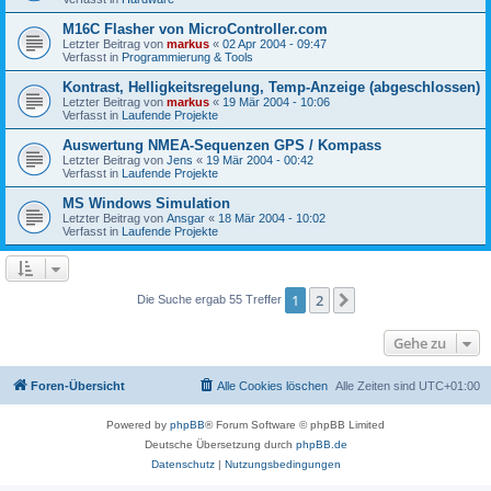
M16C Flasher von MicroController.com
Letzter Beitrag von
markus
«
02 Apr 2004 - 09:47
Verfasst in
Programmierung & Tools
Kontrast, Helligkeitsregelung, Temp-Anzeige (abgeschlossen)
Letzter Beitrag von
markus
«
19 Mär 2004 - 10:06
Verfasst in
Laufende Projekte
Auswertung NMEA-Sequenzen GPS / Kompass
Letzter Beitrag von
Jens
«
19 Mär 2004 - 00:42
Verfasst in
Laufende Projekte
MS Windows Simulation
Letzter Beitrag von
Ansgar
«
18 Mär 2004 - 10:02
Verfasst in
Laufende Projekte
1
2
Nächste
Die Suche ergab 55 Treffer
Gehe zu
Foren-Übersicht
Alle Cookies löschen
Alle Zeiten sind
UTC+01:00
Powered by
phpBB
® Forum Software © phpBB Limited
Deutsche Übersetzung durch
phpBB.de
Datenschutz
|
Nutzungsbedingungen