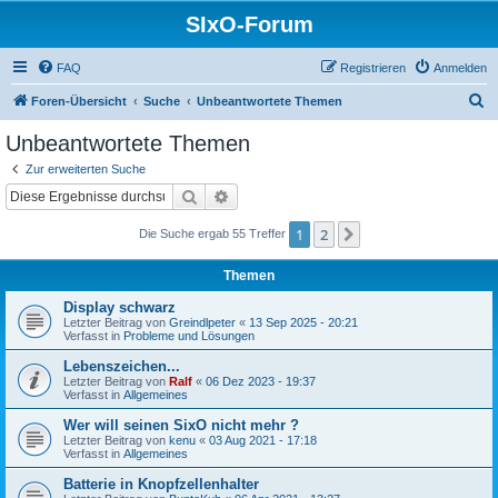
SIxO-Forum
FAQ
Registrieren
Anmelden
S
Foren-Übersicht
Suche
Unbeantwortete Themen
u
Unbeantwortete Themen
c
Zur erweiterten Suche
h
Suche
Erweiterte Suche
e
1
2
Nächste
Die Suche ergab 55 Treffer
Themen
Display schwarz
Letzter Beitrag von
Greindlpeter
«
13 Sep 2025 - 20:21
Verfasst in
Probleme und Lösungen
Lebenszeichen...
Letzter Beitrag von
Ralf
«
06 Dez 2023 - 19:37
Verfasst in
Allgemeines
Wer will seinen SixO nicht mehr ?
Letzter Beitrag von
kenu
«
03 Aug 2021 - 17:18
Verfasst in
Allgemeines
Batterie in Knopfzellenhalter