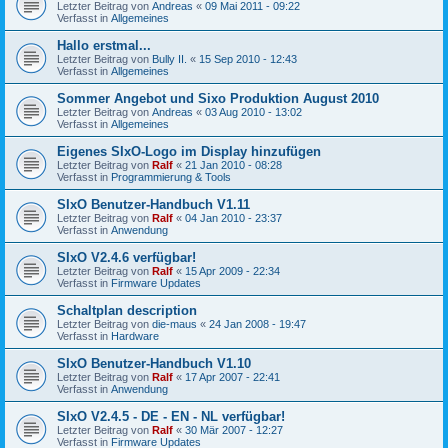
Letzter Beitrag von
Andreas
«
09 Mai 2011 - 09:22
Verfasst in
Allgemeines
Hallo erstmal...
Letzter Beitrag von
Bully II.
«
15 Sep 2010 - 12:43
Verfasst in
Allgemeines
Sommer Angebot und Sixo Produktion August 2010
Letzter Beitrag von
Andreas
«
03 Aug 2010 - 13:02
Verfasst in
Allgemeines
Eigenes SIxO-Logo im Display hinzufügen
Letzter Beitrag von
Ralf
«
21 Jan 2010 - 08:28
Verfasst in
Programmierung & Tools
SIxO Benutzer-Handbuch V1.11
Letzter Beitrag von
Ralf
«
04 Jan 2010 - 23:37
Verfasst in
Anwendung
SIxO V2.4.6 verfügbar!
Letzter Beitrag von
Ralf
«
15 Apr 2009 - 22:34
Verfasst in
Firmware Updates
Schaltplan description
Letzter Beitrag von
die-maus
«
24 Jan 2008 - 19:47
Verfasst in
Hardware
SIxO Benutzer-Handbuch V1.10
Letzter Beitrag von
Ralf
«
17 Apr 2007 - 22:41
Verfasst in
Anwendung
SIxO V2.4.5 - DE - EN - NL verfügbar!
Letzter Beitrag von
Ralf
«
30 Mär 2007 - 12:27
Verfasst in
Firmware Updates