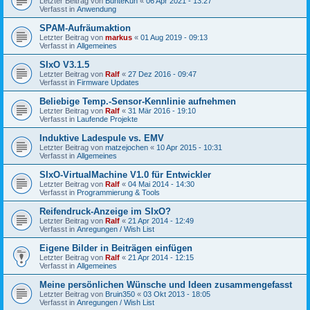
Letzter Beitrag von
BunteKuh
«
06 Apr 2021 - 13:27
Verfasst in
Anwendung
SPAM-Aufräumaktion
Letzter Beitrag von
markus
«
01 Aug 2019 - 09:13
Verfasst in
Allgemeines
SIxO V3.1.5
Letzter Beitrag von
Ralf
«
27 Dez 2016 - 09:47
Verfasst in
Firmware Updates
Beliebige Temp.-Sensor-Kennlinie aufnehmen
Letzter Beitrag von
Ralf
«
31 Mär 2016 - 19:10
Verfasst in
Laufende Projekte
Induktive Ladespule vs. EMV
Letzter Beitrag von
matzejochen
«
10 Apr 2015 - 10:31
Verfasst in
Allgemeines
SIxO-VirtualMachine V1.0 für Entwickler
Letzter Beitrag von
Ralf
«
04 Mai 2014 - 14:30
Verfasst in
Programmierung & Tools
Reifendruck-Anzeige im SIxO?
Letzter Beitrag von
Ralf
«
21 Apr 2014 - 12:49
Verfasst in
Anregungen / Wish List
Eigene Bilder in Beiträgen einfügen
Letzter Beitrag von
Ralf
«
21 Apr 2014 - 12:15
Verfasst in
Allgemeines
Meine persönlichen Wünsche und Ideen zusammengefasst
Letzter Beitrag von
Bruin350
«
03 Okt 2013 - 18:05
Verfasst in
Anregungen / Wish List