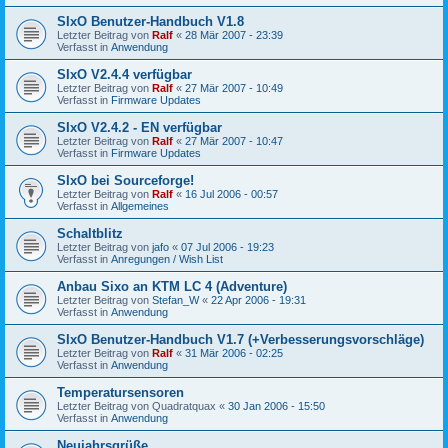
SIxO Benutzer-Handbuch V1.8
Letzter Beitrag von
Ralf
«
28 Mär 2007 - 23:39
Verfasst in
Anwendung
SIxO V2.4.4 verfügbar
Letzter Beitrag von
Ralf
«
27 Mär 2007 - 10:49
Verfasst in
Firmware Updates
SIxO V2.4.2 - EN verfügbar
Letzter Beitrag von
Ralf
«
27 Mär 2007 - 10:47
Verfasst in
Firmware Updates
SIxO bei Sourceforge!
Letzter Beitrag von
Ralf
«
16 Jul 2006 - 00:57
Verfasst in
Allgemeines
Schaltblitz
Letzter Beitrag von
jafo
«
07 Jul 2006 - 19:23
Verfasst in
Anregungen / Wish List
Anbau Sixo an KTM LC 4 (Adventure)
Letzter Beitrag von
Stefan_W
«
22 Apr 2006 - 19:31
Verfasst in
Anwendung
SIxO Benutzer-Handbuch V1.7 (+Verbesserungsvorschläge)
Letzter Beitrag von
Ralf
«
31 Mär 2006 - 02:25
Verfasst in
Anwendung
Temperatursensoren
Letzter Beitrag von
Quadratquax
«
30 Jan 2006 - 15:50
Verfasst in
Anwendung
Neujahrsgrüße