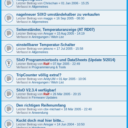
Letzter Beitrag von
Chrischan
«
01 Jan 2006 - 15:25
Verfasst in
Allgemeines
nagelneuer SIXO umständehalber zu verkaufen
Letzter Beitrag von
maggs
«
16 Sep 2005 - 08:00
Verfasst in
Allgemeines
Seitenständer, Temperaturanzeige (AT RD07)
Letzter Beitrag von
Ansgar
«
15 Aug 2005 - 14:19
Verfasst in
Anregungen / Wish List
einstellbarer Temperatur-Schalter
Letzter Beitrag von
jelosno
«
17 Jul 2005 - 15:58
Verfasst in
Allgemeines
SIxO Programmiertools und DataSheets (Update 5/2014)
Letzter Beitrag von
Ralf
«
07 Apr 2005 - 22:49
Verfasst in
Programmierung & Tools
TripCounter völlig extra!?
Letzter Beitrag von
AndyUM
«
01 Apr 2005 - 10:06
Verfasst in
Anregungen / Wish List
SIxO V2.3.4 verfügbar!
Letzter Beitrag von
Ralf
«
26 Mär 2005 - 20:15
Verfasst in
Firmware Updates
Den richtigen Reifenumfang
Letzter Beitrag von
cbx-michael
«
18 Mär 2005 - 22:40
Verfasst in
Anwendung
Kuckt doch mal hier bitte...
Letzter Beitrag von
Ansgar
«
14 Jun 2004 - 10:50
Verfasst in
Hardware