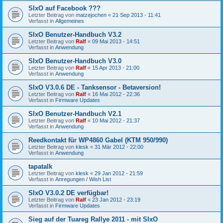
SIxO auf Facebook ???
Letzter Beitrag von
matzejochen
«
21 Sep 2013 - 11:41
Verfasst in
Allgemeines
SIxO Benutzer-Handbuch V3.2
Letzter Beitrag von
Ralf
«
09 Mai 2013 - 14:51
Verfasst in
Anwendung
SIxO Benutzer-Handbuch V3.0
Letzter Beitrag von
Ralf
«
15 Apr 2013 - 21:00
Verfasst in
Anwendung
SIxO V3.0.6 DE - Tanksensor - Betaversion!
Letzter Beitrag von
Ralf
«
16 Mai 2012 - 22:36
Verfasst in
Firmware Updates
SIxO Benutzer-Handbuch V2.1
Letzter Beitrag von
Ralf
«
10 Mai 2012 - 21:37
Verfasst in
Anwendung
Reedkontakt für WP4860 Gabel (KTM 950/990)
Letzter Beitrag von
klesk
«
31 Mär 2012 - 22:00
Verfasst in
Anwendung
tapatalk
Letzter Beitrag von
klesk
«
29 Jan 2012 - 21:59
Verfasst in
Anregungen / Wish List
SIxO V3.0.2 DE verfügbar!
Letzter Beitrag von
Ralf
«
23 Jan 2012 - 23:19
Verfasst in
Firmware Updates
Sieg auf der Tuareg Rallye 2011 - mit SIxO