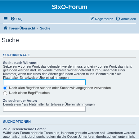
SIxO-Forum
FAQ
Registrieren
Anmelden
Foren-Übersicht
Suche
Suche
SUCHANFRAGE
Suche nach Wörtern:
Setze ein
+
vor ein Wort, das gefunden werden muss und ein
-
vor ein Wort, das nicht
gefunden werden darf. Verwende mehrere Wörter getrennt durch
|
innerhalb einer
Klammer, wenn nur eines der Wörter gefunden werden muss. Benutze ein * als
Platzhalter für teilweise Übereinstimmungen.
Nach allen Begriffen suchen oder Suche wie angegeben verwenden
Nach einem Begriff suchen
Zu suchender Autor:
Benutze ein * als Platzhalter für teilweise Übereinstimmungen.
SUCHOPTIONEN
Zu durchsuchende Foren:
Wähle das Forum oder die Foren aus, in denen gesucht werden soll. Unterforen werden
automatisch mit durchsucht, sofern du die Option „Unterforen durchsuchen“ unten nicht