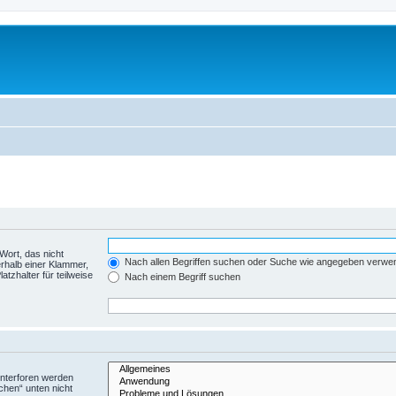
Wort, das nicht
Nach allen Begriffen suchen oder Suche wie angegeben verwe
rhalb einer Klammer,
tzhalter für teilweise
Nach einem Begriff suchen
Unterforen werden
chen“ unten nicht