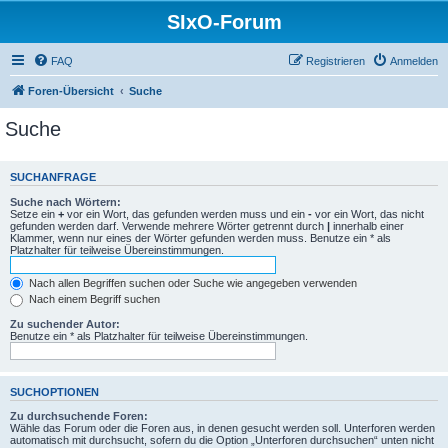
SIxO-Forum
FAQ
Registrieren
Anmelden
Foren-Übersicht
Suche
Suche
SUCHANFRAGE
Suche nach Wörtern:
Setze ein
+
vor ein Wort, das gefunden werden muss und ein
-
vor ein Wort, das nicht
gefunden werden darf. Verwende mehrere Wörter getrennt durch
|
innerhalb einer
Klammer, wenn nur eines der Wörter gefunden werden muss. Benutze ein * als
Platzhalter für teilweise Übereinstimmungen.
Nach allen Begriffen suchen oder Suche wie angegeben verwenden
Nach einem Begriff suchen
Zu suchender Autor:
Benutze ein * als Platzhalter für teilweise Übereinstimmungen.
SUCHOPTIONEN
Zu durchsuchende Foren:
Wähle das Forum oder die Foren aus, in denen gesucht werden soll. Unterforen werden
automatisch mit durchsucht, sofern du die Option „Unterforen durchsuchen“ unten nicht