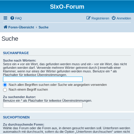
SIxO-Forum
FAQ
Registrieren
Anmelden
Foren-Übersicht
Suche
Suche
SUCHANFRAGE
Suche nach Wörtern:
Setze ein
+
vor ein Wort, das gefunden werden muss und ein
-
vor ein Wort, das nicht
gefunden werden darf. Verwende mehrere Wörter getrennt durch
|
innerhalb einer
Klammer, wenn nur eines der Wörter gefunden werden muss. Benutze ein * als
Platzhalter für teilweise Übereinstimmungen.
Nach allen Begriffen suchen oder Suche wie angegeben verwenden
Nach einem Begriff suchen
Zu suchender Autor:
Benutze ein * als Platzhalter für teilweise Übereinstimmungen.
SUCHOPTIONEN
Zu durchsuchende Foren:
Wähle das Forum oder die Foren aus, in denen gesucht werden soll. Unterforen werden
automatisch mit durchsucht, sofern du die Option „Unterforen durchsuchen“ unten nicht