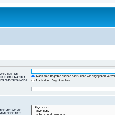
Wort, das nicht
Nach allen Begriffen suchen oder Suche wie angegeben verwe
rhalb einer Klammer,
tzhalter für teilweise
Nach einem Begriff suchen
Unterforen werden
chen“ unten nicht