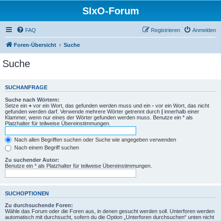
SIxO-Forum
FAQ
Registrieren
Anmelden
Foren-Übersicht
Suche
Suche
SUCHANFRAGE
Suche nach Wörtern:
Setze ein
+
vor ein Wort, das gefunden werden muss und ein
-
vor ein Wort, das nicht
gefunden werden darf. Verwende mehrere Wörter getrennt durch
|
innerhalb einer
Klammer, wenn nur eines der Wörter gefunden werden muss. Benutze ein * als
Platzhalter für teilweise Übereinstimmungen.
Nach allen Begriffen suchen oder Suche wie angegeben verwenden
Nach einem Begriff suchen
Zu suchender Autor:
Benutze ein * als Platzhalter für teilweise Übereinstimmungen.
SUCHOPTIONEN
Zu durchsuchende Foren:
Wähle das Forum oder die Foren aus, in denen gesucht werden soll. Unterforen werden
automatisch mit durchsucht, sofern du die Option „Unterforen durchsuchen“ unten nicht