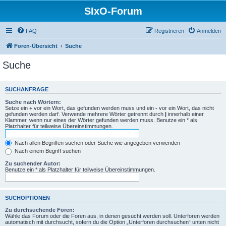
SIxO-Forum
FAQ
Registrieren
Anmelden
Foren-Übersicht
Suche
Suche
SUCHANFRAGE
Suche nach Wörtern:
Setze ein
+
vor ein Wort, das gefunden werden muss und ein
-
vor ein Wort, das nicht
gefunden werden darf. Verwende mehrere Wörter getrennt durch
|
innerhalb einer
Klammer, wenn nur eines der Wörter gefunden werden muss. Benutze ein * als
Platzhalter für teilweise Übereinstimmungen.
Nach allen Begriffen suchen oder Suche wie angegeben verwenden
Nach einem Begriff suchen
Zu suchender Autor:
Benutze ein * als Platzhalter für teilweise Übereinstimmungen.
SUCHOPTIONEN
Zu durchsuchende Foren:
Wähle das Forum oder die Foren aus, in denen gesucht werden soll. Unterforen werden
automatisch mit durchsucht, sofern du die Option „Unterforen durchsuchen“ unten nicht