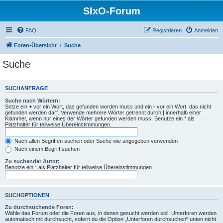
SIxO-Forum
FAQ
Registrieren
Anmelden
Foren-Übersicht
Suche
Suche
SUCHANFRAGE
Suche nach Wörtern:
Setze ein
+
vor ein Wort, das gefunden werden muss und ein
-
vor ein Wort, das nicht
gefunden werden darf. Verwende mehrere Wörter getrennt durch
|
innerhalb einer
Klammer, wenn nur eines der Wörter gefunden werden muss. Benutze ein * als
Platzhalter für teilweise Übereinstimmungen.
Nach allen Begriffen suchen oder Suche wie angegeben verwenden
Nach einem Begriff suchen
Zu suchender Autor:
Benutze ein * als Platzhalter für teilweise Übereinstimmungen.
SUCHOPTIONEN
Zu durchsuchende Foren:
Wähle das Forum oder die Foren aus, in denen gesucht werden soll. Unterforen werden
automatisch mit durchsucht, sofern du die Option „Unterforen durchsuchen“ unten nicht