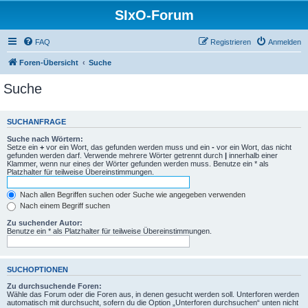
SIxO-Forum
FAQ
Registrieren
Anmelden
Foren-Übersicht
Suche
Suche
SUCHANFRAGE
Suche nach Wörtern:
Setze ein
+
vor ein Wort, das gefunden werden muss und ein
-
vor ein Wort, das nicht
gefunden werden darf. Verwende mehrere Wörter getrennt durch
|
innerhalb einer
Klammer, wenn nur eines der Wörter gefunden werden muss. Benutze ein * als
Platzhalter für teilweise Übereinstimmungen.
Nach allen Begriffen suchen oder Suche wie angegeben verwenden
Nach einem Begriff suchen
Zu suchender Autor:
Benutze ein * als Platzhalter für teilweise Übereinstimmungen.
SUCHOPTIONEN
Zu durchsuchende Foren:
Wähle das Forum oder die Foren aus, in denen gesucht werden soll. Unterforen werden
automatisch mit durchsucht, sofern du die Option „Unterforen durchsuchen“ unten nicht