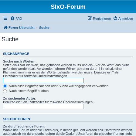
SIxO-Forum
FAQ
Registrieren
Anmelden
Foren-Übersicht
Suche
Suche
SUCHANFRAGE
Suche nach Wörtern:
Setze ein
+
vor ein Wort, das gefunden werden muss und ein
-
vor ein Wort, das nicht
gefunden werden darf. Verwende mehrere Wörter getrennt durch
|
innerhalb einer
Klammer, wenn nur eines der Wörter gefunden werden muss. Benutze ein * als
Platzhalter für teilweise Übereinstimmungen.
Nach allen Begriffen suchen oder Suche wie angegeben verwenden
Nach einem Begriff suchen
Zu suchender Autor:
Benutze ein * als Platzhalter für teilweise Übereinstimmungen.
SUCHOPTIONEN
Zu durchsuchende Foren:
Wähle das Forum oder die Foren aus, in denen gesucht werden soll. Unterforen werden
automatisch mit durchsucht, sofern du die Option „Unterforen durchsuchen“ unten nicht