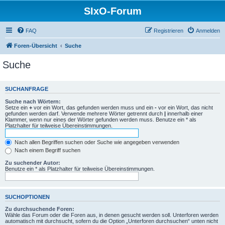
SIxO-Forum
FAQ
Registrieren
Anmelden
Foren-Übersicht
Suche
Suche
SUCHANFRAGE
Suche nach Wörtern:
Setze ein
+
vor ein Wort, das gefunden werden muss und ein
-
vor ein Wort, das nicht
gefunden werden darf. Verwende mehrere Wörter getrennt durch
|
innerhalb einer
Klammer, wenn nur eines der Wörter gefunden werden muss. Benutze ein * als
Platzhalter für teilweise Übereinstimmungen.
Nach allen Begriffen suchen oder Suche wie angegeben verwenden
Nach einem Begriff suchen
Zu suchender Autor:
Benutze ein * als Platzhalter für teilweise Übereinstimmungen.
SUCHOPTIONEN
Zu durchsuchende Foren:
Wähle das Forum oder die Foren aus, in denen gesucht werden soll. Unterforen werden
automatisch mit durchsucht, sofern du die Option „Unterforen durchsuchen“ unten nicht