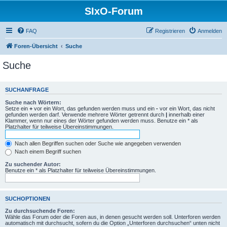
SIxO-Forum
FAQ
Registrieren
Anmelden
Foren-Übersicht
Suche
Suche
SUCHANFRAGE
Suche nach Wörtern:
Setze ein
+
vor ein Wort, das gefunden werden muss und ein
-
vor ein Wort, das nicht
gefunden werden darf. Verwende mehrere Wörter getrennt durch
|
innerhalb einer
Klammer, wenn nur eines der Wörter gefunden werden muss. Benutze ein * als
Platzhalter für teilweise Übereinstimmungen.
Nach allen Begriffen suchen oder Suche wie angegeben verwenden
Nach einem Begriff suchen
Zu suchender Autor:
Benutze ein * als Platzhalter für teilweise Übereinstimmungen.
SUCHOPTIONEN
Zu durchsuchende Foren:
Wähle das Forum oder die Foren aus, in denen gesucht werden soll. Unterforen werden
automatisch mit durchsucht, sofern du die Option „Unterforen durchsuchen“ unten nicht