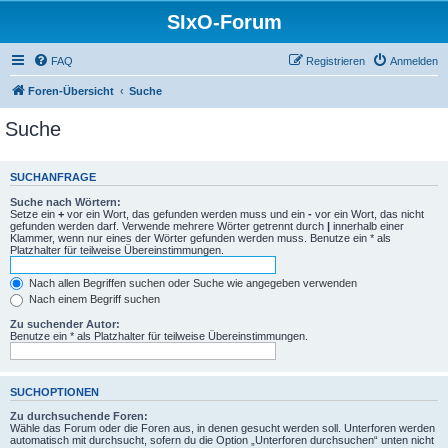
SIxO-Forum
FAQ
Registrieren
Anmelden
Foren-Übersicht
Suche
Suche
SUCHANFRAGE
Suche nach Wörtern:
Setze ein
+
vor ein Wort, das gefunden werden muss und ein
-
vor ein Wort, das nicht
gefunden werden darf. Verwende mehrere Wörter getrennt durch
|
innerhalb einer
Klammer, wenn nur eines der Wörter gefunden werden muss. Benutze ein * als
Platzhalter für teilweise Übereinstimmungen.
Nach allen Begriffen suchen oder Suche wie angegeben verwenden
Nach einem Begriff suchen
Zu suchender Autor:
Benutze ein * als Platzhalter für teilweise Übereinstimmungen.
SUCHOPTIONEN
Zu durchsuchende Foren:
Wähle das Forum oder die Foren aus, in denen gesucht werden soll. Unterforen werden
automatisch mit durchsucht, sofern du die Option „Unterforen durchsuchen“ unten nicht