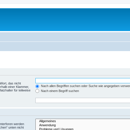
Wort, das nicht
Nach allen Begriffen suchen oder Suche wie angegeben verwe
rhalb einer Klammer,
tzhalter für teilweise
Nach einem Begriff suchen
Unterforen werden
chen“ unten nicht