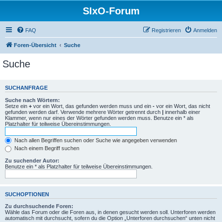
SIxO-Forum
FAQ
Registrieren
Anmelden
Foren-Übersicht
Suche
Suche
SUCHANFRAGE
Suche nach Wörtern:
Setze ein
+
vor ein Wort, das gefunden werden muss und ein
-
vor ein Wort, das nicht
gefunden werden darf. Verwende mehrere Wörter getrennt durch
|
innerhalb einer
Klammer, wenn nur eines der Wörter gefunden werden muss. Benutze ein * als
Platzhalter für teilweise Übereinstimmungen.
Nach allen Begriffen suchen oder Suche wie angegeben verwenden
Nach einem Begriff suchen
Zu suchender Autor:
Benutze ein * als Platzhalter für teilweise Übereinstimmungen.
SUCHOPTIONEN
Zu durchsuchende Foren:
Wähle das Forum oder die Foren aus, in denen gesucht werden soll. Unterforen werden
automatisch mit durchsucht, sofern du die Option „Unterforen durchsuchen“ unten nicht