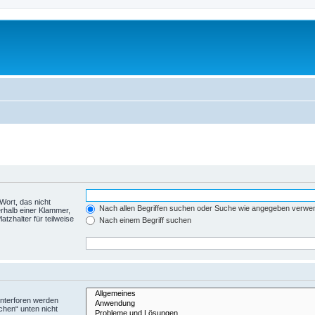
Wort, das nicht
Nach allen Begriffen suchen oder Suche wie angegeben verwe
rhalb einer Klammer,
tzhalter für teilweise
Nach einem Begriff suchen
Unterforen werden
chen“ unten nicht