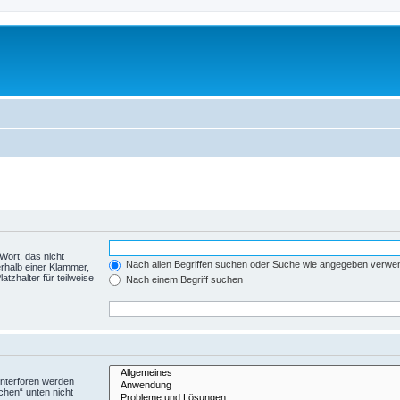
Wort, das nicht
Nach allen Begriffen suchen oder Suche wie angegeben verwe
rhalb einer Klammer,
tzhalter für teilweise
Nach einem Begriff suchen
Unterforen werden
chen“ unten nicht