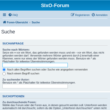
SIxO-Forum
FAQ
Registrieren
Anmelden
Foren-Übersicht
Suche
Suche
SUCHANFRAGE
Suche nach Wörtern:
Setze ein
+
vor ein Wort, das gefunden werden muss und ein
-
vor ein Wort, das nicht
gefunden werden darf. Verwende mehrere Wörter getrennt durch
|
innerhalb einer
Klammer, wenn nur eines der Wörter gefunden werden muss. Benutze ein * als
Platzhalter für teilweise Übereinstimmungen.
Nach allen Begriffen suchen oder Suche wie angegeben verwenden
Nach einem Begriff suchen
Zu suchender Autor:
Benutze ein * als Platzhalter für teilweise Übereinstimmungen.
SUCHOPTIONEN
Zu durchsuchende Foren:
Wähle das Forum oder die Foren aus, in denen gesucht werden soll. Unterforen werden
automatisch mit durchsucht, sofern du die Option „Unterforen durchsuchen“ unten nicht