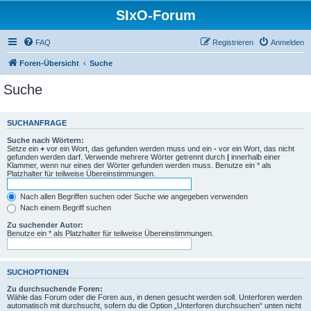
SIxO-Forum
FAQ
Registrieren
Anmelden
Foren-Übersicht
Suche
Suche
SUCHANFRAGE
Suche nach Wörtern:
Setze ein
+
vor ein Wort, das gefunden werden muss und ein
-
vor ein Wort, das nicht
gefunden werden darf. Verwende mehrere Wörter getrennt durch
|
innerhalb einer
Klammer, wenn nur eines der Wörter gefunden werden muss. Benutze ein * als
Platzhalter für teilweise Übereinstimmungen.
Nach allen Begriffen suchen oder Suche wie angegeben verwenden
Nach einem Begriff suchen
Zu suchender Autor:
Benutze ein * als Platzhalter für teilweise Übereinstimmungen.
SUCHOPTIONEN
Zu durchsuchende Foren:
Wähle das Forum oder die Foren aus, in denen gesucht werden soll. Unterforen werden
automatisch mit durchsucht, sofern du die Option „Unterforen durchsuchen“ unten nicht