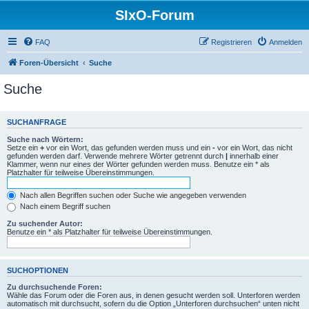
SIxO-Forum
FAQ
Registrieren
Anmelden
Foren-Übersicht
Suche
Suche
SUCHANFRAGE
Suche nach Wörtern:
Setze ein
+
vor ein Wort, das gefunden werden muss und ein
-
vor ein Wort, das nicht
gefunden werden darf. Verwende mehrere Wörter getrennt durch
|
innerhalb einer
Klammer, wenn nur eines der Wörter gefunden werden muss. Benutze ein * als
Platzhalter für teilweise Übereinstimmungen.
Nach allen Begriffen suchen oder Suche wie angegeben verwenden
Nach einem Begriff suchen
Zu suchender Autor:
Benutze ein * als Platzhalter für teilweise Übereinstimmungen.
SUCHOPTIONEN
Zu durchsuchende Foren:
Wähle das Forum oder die Foren aus, in denen gesucht werden soll. Unterforen werden
automatisch mit durchsucht, sofern du die Option „Unterforen durchsuchen“ unten nicht