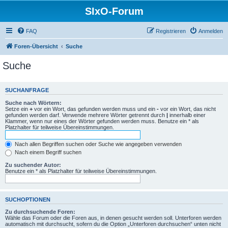
SIxO-Forum
FAQ
Registrieren
Anmelden
Foren-Übersicht
Suche
Suche
SUCHANFRAGE
Suche nach Wörtern:
Setze ein
+
vor ein Wort, das gefunden werden muss und ein
-
vor ein Wort, das nicht
gefunden werden darf. Verwende mehrere Wörter getrennt durch
|
innerhalb einer
Klammer, wenn nur eines der Wörter gefunden werden muss. Benutze ein * als
Platzhalter für teilweise Übereinstimmungen.
Nach allen Begriffen suchen oder Suche wie angegeben verwenden
Nach einem Begriff suchen
Zu suchender Autor:
Benutze ein * als Platzhalter für teilweise Übereinstimmungen.
SUCHOPTIONEN
Zu durchsuchende Foren:
Wähle das Forum oder die Foren aus, in denen gesucht werden soll. Unterforen werden
automatisch mit durchsucht, sofern du die Option „Unterforen durchsuchen“ unten nicht