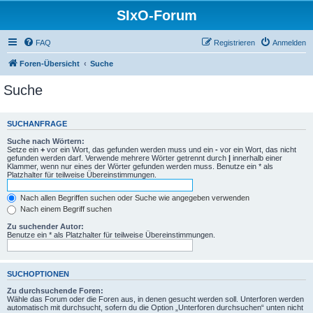
SIxO-Forum
FAQ
Registrieren
Anmelden
Foren-Übersicht
Suche
Suche
SUCHANFRAGE
Suche nach Wörtern:
Setze ein
+
vor ein Wort, das gefunden werden muss und ein
-
vor ein Wort, das nicht
gefunden werden darf. Verwende mehrere Wörter getrennt durch
|
innerhalb einer
Klammer, wenn nur eines der Wörter gefunden werden muss. Benutze ein * als
Platzhalter für teilweise Übereinstimmungen.
Nach allen Begriffen suchen oder Suche wie angegeben verwenden
Nach einem Begriff suchen
Zu suchender Autor:
Benutze ein * als Platzhalter für teilweise Übereinstimmungen.
SUCHOPTIONEN
Zu durchsuchende Foren:
Wähle das Forum oder die Foren aus, in denen gesucht werden soll. Unterforen werden
automatisch mit durchsucht, sofern du die Option „Unterforen durchsuchen“ unten nicht