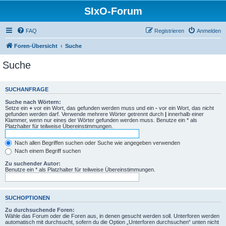
SIxO-Forum
FAQ
Registrieren
Anmelden
Foren-Übersicht
Suche
Suche
SUCHANFRAGE
Suche nach Wörtern:
Setze ein
+
vor ein Wort, das gefunden werden muss und ein
-
vor ein Wort, das nicht
gefunden werden darf. Verwende mehrere Wörter getrennt durch
|
innerhalb einer
Klammer, wenn nur eines der Wörter gefunden werden muss. Benutze ein * als
Platzhalter für teilweise Übereinstimmungen.
Nach allen Begriffen suchen oder Suche wie angegeben verwenden
Nach einem Begriff suchen
Zu suchender Autor:
Benutze ein * als Platzhalter für teilweise Übereinstimmungen.
SUCHOPTIONEN
Zu durchsuchende Foren:
Wähle das Forum oder die Foren aus, in denen gesucht werden soll. Unterforen werden
automatisch mit durchsucht, sofern du die Option „Unterforen durchsuchen“ unten nicht