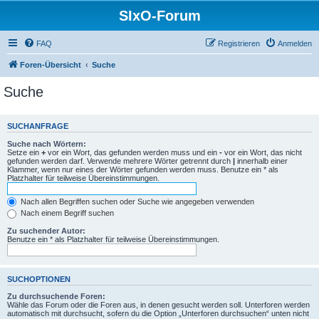
SIxO-Forum
FAQ
Registrieren
Anmelden
Foren-Übersicht
Suche
Suche
SUCHANFRAGE
Suche nach Wörtern:
Setze ein
+
vor ein Wort, das gefunden werden muss und ein
-
vor ein Wort, das nicht
gefunden werden darf. Verwende mehrere Wörter getrennt durch
|
innerhalb einer
Klammer, wenn nur eines der Wörter gefunden werden muss. Benutze ein * als
Platzhalter für teilweise Übereinstimmungen.
Nach allen Begriffen suchen oder Suche wie angegeben verwenden
Nach einem Begriff suchen
Zu suchender Autor:
Benutze ein * als Platzhalter für teilweise Übereinstimmungen.
SUCHOPTIONEN
Zu durchsuchende Foren:
Wähle das Forum oder die Foren aus, in denen gesucht werden soll. Unterforen werden
automatisch mit durchsucht, sofern du die Option „Unterforen durchsuchen“ unten nicht