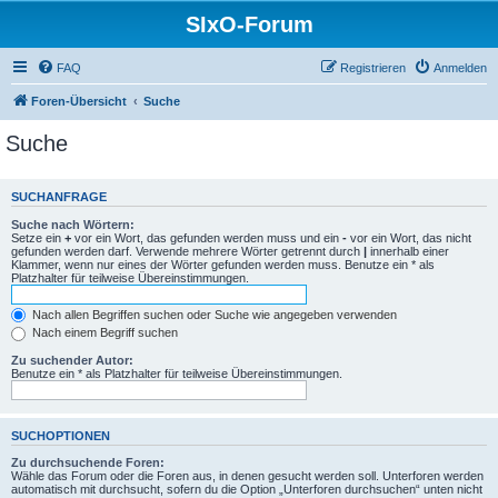
SIxO-Forum
FAQ
Registrieren
Anmelden
Foren-Übersicht
Suche
Suche
SUCHANFRAGE
Suche nach Wörtern:
Setze ein
+
vor ein Wort, das gefunden werden muss und ein
-
vor ein Wort, das nicht
gefunden werden darf. Verwende mehrere Wörter getrennt durch
|
innerhalb einer
Klammer, wenn nur eines der Wörter gefunden werden muss. Benutze ein * als
Platzhalter für teilweise Übereinstimmungen.
Nach allen Begriffen suchen oder Suche wie angegeben verwenden
Nach einem Begriff suchen
Zu suchender Autor:
Benutze ein * als Platzhalter für teilweise Übereinstimmungen.
SUCHOPTIONEN
Zu durchsuchende Foren:
Wähle das Forum oder die Foren aus, in denen gesucht werden soll. Unterforen werden
automatisch mit durchsucht, sofern du die Option „Unterforen durchsuchen“ unten nicht