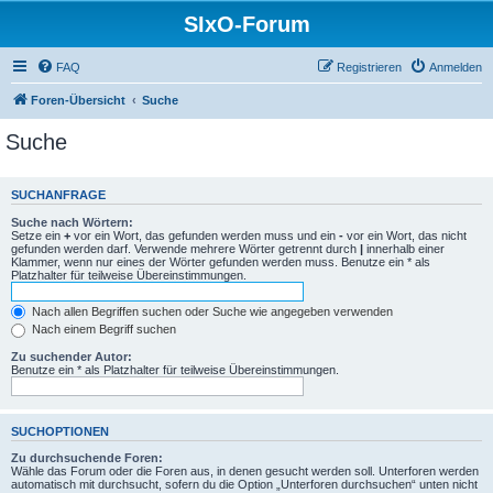
SIxO-Forum
FAQ
Registrieren
Anmelden
Foren-Übersicht
Suche
Suche
SUCHANFRAGE
Suche nach Wörtern:
Setze ein
+
vor ein Wort, das gefunden werden muss und ein
-
vor ein Wort, das nicht
gefunden werden darf. Verwende mehrere Wörter getrennt durch
|
innerhalb einer
Klammer, wenn nur eines der Wörter gefunden werden muss. Benutze ein * als
Platzhalter für teilweise Übereinstimmungen.
Nach allen Begriffen suchen oder Suche wie angegeben verwenden
Nach einem Begriff suchen
Zu suchender Autor:
Benutze ein * als Platzhalter für teilweise Übereinstimmungen.
SUCHOPTIONEN
Zu durchsuchende Foren:
Wähle das Forum oder die Foren aus, in denen gesucht werden soll. Unterforen werden
automatisch mit durchsucht, sofern du die Option „Unterforen durchsuchen“ unten nicht