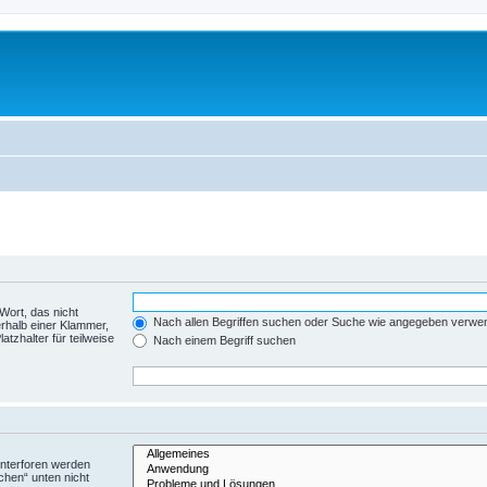
Wort, das nicht
Nach allen Begriffen suchen oder Suche wie angegeben verwe
rhalb einer Klammer,
tzhalter für teilweise
Nach einem Begriff suchen
Unterforen werden
chen“ unten nicht