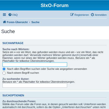
SIxO-Forum
FAQ
Registrieren
Anmelden
Foren-Übersicht
Suche
Suche
SUCHANFRAGE
Suche nach Wörtern:
Setze ein
+
vor ein Wort, das gefunden werden muss und ein
-
vor ein Wort, das nicht
gefunden werden darf. Verwende mehrere Wörter getrennt durch
|
innerhalb einer
Klammer, wenn nur eines der Wörter gefunden werden muss. Benutze ein * als
Platzhalter für teilweise Übereinstimmungen.
Nach allen Begriffen suchen oder Suche wie angegeben verwenden
Nach einem Begriff suchen
Zu suchender Autor:
Benutze ein * als Platzhalter für teilweise Übereinstimmungen.
SUCHOPTIONEN
Zu durchsuchende Foren:
Wähle das Forum oder die Foren aus, in denen gesucht werden soll. Unterforen werden
automatisch mit durchsucht, sofern du die Option „Unterforen durchsuchen“ unten nicht