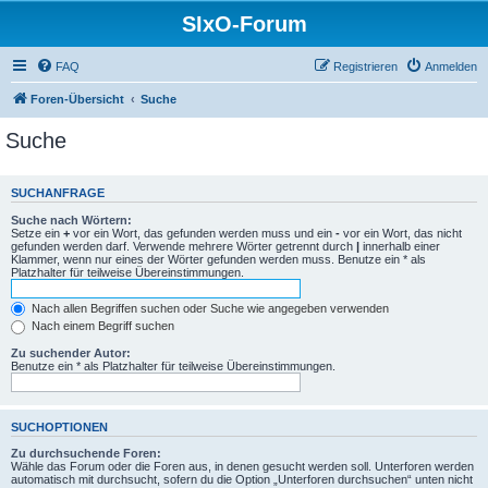
SIxO-Forum
FAQ
Registrieren
Anmelden
Foren-Übersicht
Suche
Suche
SUCHANFRAGE
Suche nach Wörtern:
Setze ein
+
vor ein Wort, das gefunden werden muss und ein
-
vor ein Wort, das nicht
gefunden werden darf. Verwende mehrere Wörter getrennt durch
|
innerhalb einer
Klammer, wenn nur eines der Wörter gefunden werden muss. Benutze ein * als
Platzhalter für teilweise Übereinstimmungen.
Nach allen Begriffen suchen oder Suche wie angegeben verwenden
Nach einem Begriff suchen
Zu suchender Autor:
Benutze ein * als Platzhalter für teilweise Übereinstimmungen.
SUCHOPTIONEN
Zu durchsuchende Foren:
Wähle das Forum oder die Foren aus, in denen gesucht werden soll. Unterforen werden
automatisch mit durchsucht, sofern du die Option „Unterforen durchsuchen“ unten nicht