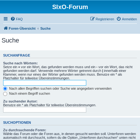
SIxO-Forum
FAQ
Registrieren
Anmelden
Foren-Übersicht
Suche
Suche
SUCHANFRAGE
Suche nach Wörtern:
Setze ein
+
vor ein Wort, das gefunden werden muss und ein
-
vor ein Wort, das nicht
gefunden werden darf. Verwende mehrere Wörter getrennt durch
|
innerhalb einer
Klammer, wenn nur eines der Wörter gefunden werden muss. Benutze ein * als
Platzhalter für teilweise Übereinstimmungen.
Nach allen Begriffen suchen oder Suche wie angegeben verwenden
Nach einem Begriff suchen
Zu suchender Autor:
Benutze ein * als Platzhalter für teilweise Übereinstimmungen.
SUCHOPTIONEN
Zu durchsuchende Foren:
Wähle das Forum oder die Foren aus, in denen gesucht werden soll. Unterforen werden
automatisch mit durchsucht, sofern du die Option „Unterforen durchsuchen“ unten nicht