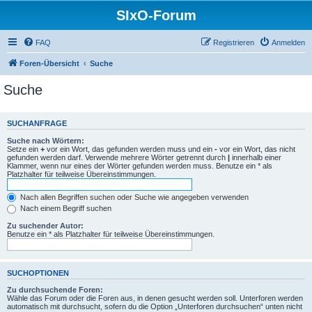
SIxO-Forum
FAQ
Registrieren
Anmelden
Foren-Übersicht
Suche
Suche
SUCHANFRAGE
Suche nach Wörtern:
Setze ein
+
vor ein Wort, das gefunden werden muss und ein
-
vor ein Wort, das nicht
gefunden werden darf. Verwende mehrere Wörter getrennt durch
|
innerhalb einer
Klammer, wenn nur eines der Wörter gefunden werden muss. Benutze ein * als
Platzhalter für teilweise Übereinstimmungen.
Nach allen Begriffen suchen oder Suche wie angegeben verwenden
Nach einem Begriff suchen
Zu suchender Autor:
Benutze ein * als Platzhalter für teilweise Übereinstimmungen.
SUCHOPTIONEN
Zu durchsuchende Foren:
Wähle das Forum oder die Foren aus, in denen gesucht werden soll. Unterforen werden
automatisch mit durchsucht, sofern du die Option „Unterforen durchsuchen“ unten nicht