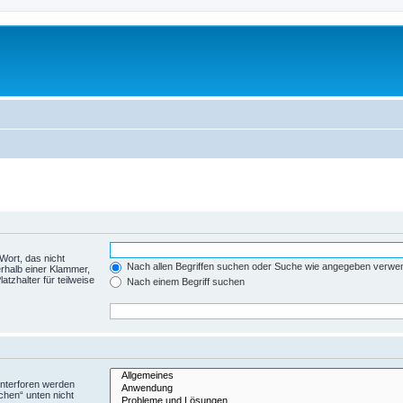
Wort, das nicht
Nach allen Begriffen suchen oder Suche wie angegeben verwe
rhalb einer Klammer,
tzhalter für teilweise
Nach einem Begriff suchen
Unterforen werden
chen“ unten nicht