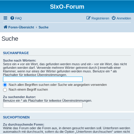
SIxO-Forum
FAQ
Registrieren
Anmelden
Foren-Übersicht
Suche
Suche
SUCHANFRAGE
Suche nach Wörtern:
Setze ein
+
vor ein Wort, das gefunden werden muss und ein
-
vor ein Wort, das nicht
gefunden werden darf. Verwende mehrere Wörter getrennt durch
|
innerhalb einer
Klammer, wenn nur eines der Wörter gefunden werden muss. Benutze ein * als
Platzhalter für teilweise Übereinstimmungen.
Nach allen Begriffen suchen oder Suche wie angegeben verwenden
Nach einem Begriff suchen
Zu suchender Autor:
Benutze ein * als Platzhalter für teilweise Übereinstimmungen.
SUCHOPTIONEN
Zu durchsuchende Foren:
Wähle das Forum oder die Foren aus, in denen gesucht werden soll. Unterforen werden
automatisch mit durchsucht, sofern du die Option „Unterforen durchsuchen“ unten nicht