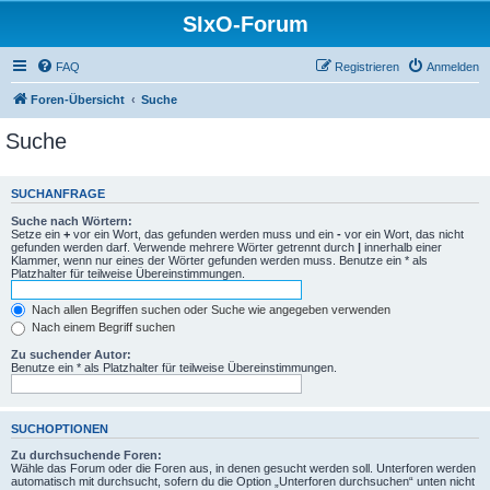
SIxO-Forum
FAQ
Registrieren
Anmelden
Foren-Übersicht
Suche
Suche
SUCHANFRAGE
Suche nach Wörtern:
Setze ein
+
vor ein Wort, das gefunden werden muss und ein
-
vor ein Wort, das nicht
gefunden werden darf. Verwende mehrere Wörter getrennt durch
|
innerhalb einer
Klammer, wenn nur eines der Wörter gefunden werden muss. Benutze ein * als
Platzhalter für teilweise Übereinstimmungen.
Nach allen Begriffen suchen oder Suche wie angegeben verwenden
Nach einem Begriff suchen
Zu suchender Autor:
Benutze ein * als Platzhalter für teilweise Übereinstimmungen.
SUCHOPTIONEN
Zu durchsuchende Foren:
Wähle das Forum oder die Foren aus, in denen gesucht werden soll. Unterforen werden
automatisch mit durchsucht, sofern du die Option „Unterforen durchsuchen“ unten nicht