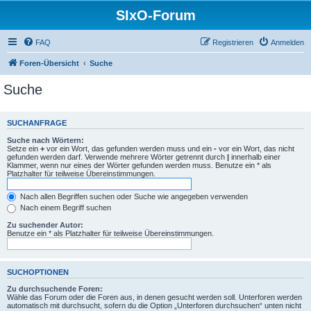
SIxO-Forum
FAQ
Registrieren
Anmelden
Foren-Übersicht
Suche
Suche
SUCHANFRAGE
Suche nach Wörtern:
Setze ein
+
vor ein Wort, das gefunden werden muss und ein
-
vor ein Wort, das nicht
gefunden werden darf. Verwende mehrere Wörter getrennt durch
|
innerhalb einer
Klammer, wenn nur eines der Wörter gefunden werden muss. Benutze ein * als
Platzhalter für teilweise Übereinstimmungen.
Nach allen Begriffen suchen oder Suche wie angegeben verwenden
Nach einem Begriff suchen
Zu suchender Autor:
Benutze ein * als Platzhalter für teilweise Übereinstimmungen.
SUCHOPTIONEN
Zu durchsuchende Foren:
Wähle das Forum oder die Foren aus, in denen gesucht werden soll. Unterforen werden
automatisch mit durchsucht, sofern du die Option „Unterforen durchsuchen“ unten nicht