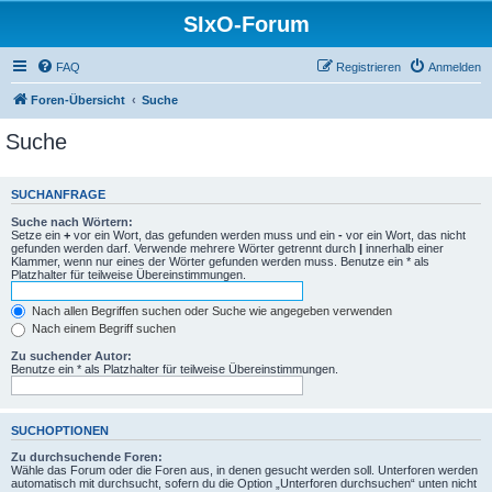
SIxO-Forum
FAQ
Registrieren
Anmelden
Foren-Übersicht
Suche
Suche
SUCHANFRAGE
Suche nach Wörtern:
Setze ein
+
vor ein Wort, das gefunden werden muss und ein
-
vor ein Wort, das nicht
gefunden werden darf. Verwende mehrere Wörter getrennt durch
|
innerhalb einer
Klammer, wenn nur eines der Wörter gefunden werden muss. Benutze ein * als
Platzhalter für teilweise Übereinstimmungen.
Nach allen Begriffen suchen oder Suche wie angegeben verwenden
Nach einem Begriff suchen
Zu suchender Autor:
Benutze ein * als Platzhalter für teilweise Übereinstimmungen.
SUCHOPTIONEN
Zu durchsuchende Foren:
Wähle das Forum oder die Foren aus, in denen gesucht werden soll. Unterforen werden
automatisch mit durchsucht, sofern du die Option „Unterforen durchsuchen“ unten nicht