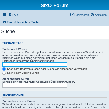
SIxO-Forum
FAQ
Registrieren
Anmelden
Foren-Übersicht
Suche
Suche
SUCHANFRAGE
Suche nach Wörtern:
Setze ein
+
vor ein Wort, das gefunden werden muss und ein
-
vor ein Wort, das nicht
gefunden werden darf. Verwende mehrere Wörter getrennt durch
|
innerhalb einer
Klammer, wenn nur eines der Wörter gefunden werden muss. Benutze ein * als
Platzhalter für teilweise Übereinstimmungen.
Nach allen Begriffen suchen oder Suche wie angegeben verwenden
Nach einem Begriff suchen
Zu suchender Autor:
Benutze ein * als Platzhalter für teilweise Übereinstimmungen.
SUCHOPTIONEN
Zu durchsuchende Foren:
Wähle das Forum oder die Foren aus, in denen gesucht werden soll. Unterforen werden
automatisch mit durchsucht, sofern du die Option „Unterforen durchsuchen“ unten nicht