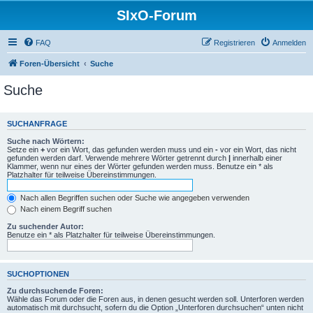
SIxO-Forum
FAQ
Registrieren
Anmelden
Foren-Übersicht
Suche
Suche
SUCHANFRAGE
Suche nach Wörtern:
Setze ein
+
vor ein Wort, das gefunden werden muss und ein
-
vor ein Wort, das nicht
gefunden werden darf. Verwende mehrere Wörter getrennt durch
|
innerhalb einer
Klammer, wenn nur eines der Wörter gefunden werden muss. Benutze ein * als
Platzhalter für teilweise Übereinstimmungen.
Nach allen Begriffen suchen oder Suche wie angegeben verwenden
Nach einem Begriff suchen
Zu suchender Autor:
Benutze ein * als Platzhalter für teilweise Übereinstimmungen.
SUCHOPTIONEN
Zu durchsuchende Foren:
Wähle das Forum oder die Foren aus, in denen gesucht werden soll. Unterforen werden
automatisch mit durchsucht, sofern du die Option „Unterforen durchsuchen“ unten nicht