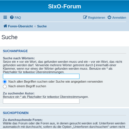
SIxO-Forum
FAQ
Registrieren
Anmelden
Foren-Übersicht
Suche
Suche
SUCHANFRAGE
Suche nach Wörtern:
Setze ein
+
vor ein Wort, das gefunden werden muss und ein
-
vor ein Wort, das nicht
gefunden werden darf. Verwende mehrere Wörter getrennt durch
|
innerhalb einer
Klammer, wenn nur eines der Wörter gefunden werden muss. Benutze ein * als
Platzhalter für teilweise Übereinstimmungen.
Nach allen Begriffen suchen oder Suche wie angegeben verwenden
Nach einem Begriff suchen
Zu suchender Autor:
Benutze ein * als Platzhalter für teilweise Übereinstimmungen.
SUCHOPTIONEN
Zu durchsuchende Foren:
Wähle das Forum oder die Foren aus, in denen gesucht werden soll. Unterforen werden
automatisch mit durchsucht, sofern du die Option „Unterforen durchsuchen“ unten nicht