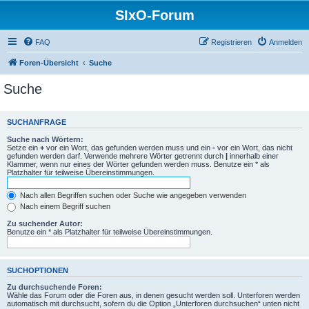
SIxO-Forum
FAQ
Registrieren
Anmelden
Foren-Übersicht
Suche
Suche
SUCHANFRAGE
Suche nach Wörtern:
Setze ein
+
vor ein Wort, das gefunden werden muss und ein
-
vor ein Wort, das nicht
gefunden werden darf. Verwende mehrere Wörter getrennt durch
|
innerhalb einer
Klammer, wenn nur eines der Wörter gefunden werden muss. Benutze ein * als
Platzhalter für teilweise Übereinstimmungen.
Nach allen Begriffen suchen oder Suche wie angegeben verwenden
Nach einem Begriff suchen
Zu suchender Autor:
Benutze ein * als Platzhalter für teilweise Übereinstimmungen.
SUCHOPTIONEN
Zu durchsuchende Foren:
Wähle das Forum oder die Foren aus, in denen gesucht werden soll. Unterforen werden
automatisch mit durchsucht, sofern du die Option „Unterforen durchsuchen“ unten nicht