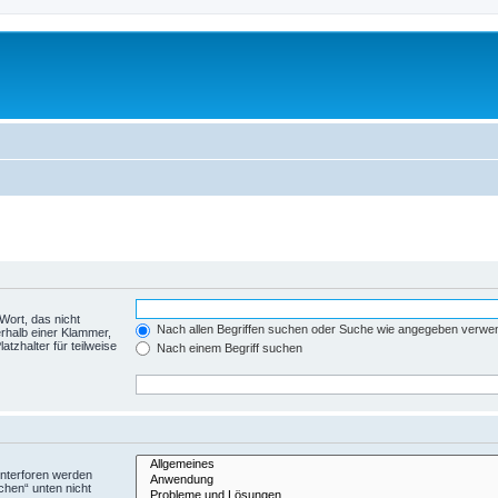
Wort, das nicht
Nach allen Begriffen suchen oder Suche wie angegeben verwe
rhalb einer Klammer,
tzhalter für teilweise
Nach einem Begriff suchen
Unterforen werden
chen“ unten nicht