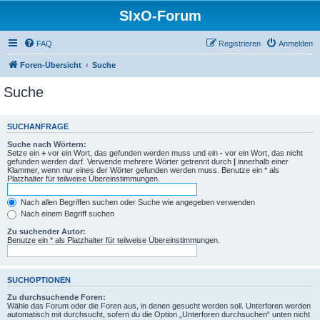
SIxO-Forum
FAQ
Registrieren
Anmelden
Foren-Übersicht
Suche
Suche
SUCHANFRAGE
Suche nach Wörtern:
Setze ein
+
vor ein Wort, das gefunden werden muss und ein
-
vor ein Wort, das nicht
gefunden werden darf. Verwende mehrere Wörter getrennt durch
|
innerhalb einer
Klammer, wenn nur eines der Wörter gefunden werden muss. Benutze ein * als
Platzhalter für teilweise Übereinstimmungen.
Nach allen Begriffen suchen oder Suche wie angegeben verwenden
Nach einem Begriff suchen
Zu suchender Autor:
Benutze ein * als Platzhalter für teilweise Übereinstimmungen.
SUCHOPTIONEN
Zu durchsuchende Foren:
Wähle das Forum oder die Foren aus, in denen gesucht werden soll. Unterforen werden
automatisch mit durchsucht, sofern du die Option „Unterforen durchsuchen“ unten nicht