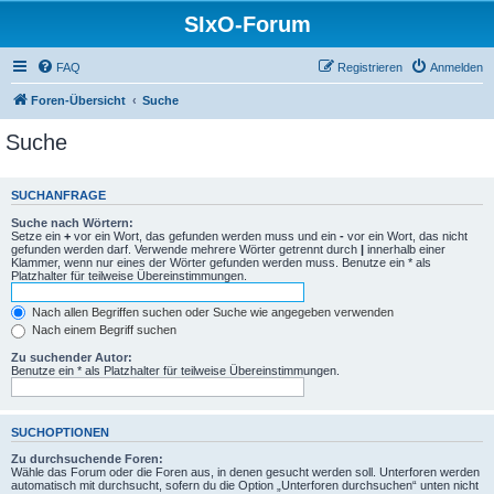
SIxO-Forum
FAQ
Registrieren
Anmelden
Foren-Übersicht
Suche
Suche
SUCHANFRAGE
Suche nach Wörtern:
Setze ein
+
vor ein Wort, das gefunden werden muss und ein
-
vor ein Wort, das nicht
gefunden werden darf. Verwende mehrere Wörter getrennt durch
|
innerhalb einer
Klammer, wenn nur eines der Wörter gefunden werden muss. Benutze ein * als
Platzhalter für teilweise Übereinstimmungen.
Nach allen Begriffen suchen oder Suche wie angegeben verwenden
Nach einem Begriff suchen
Zu suchender Autor:
Benutze ein * als Platzhalter für teilweise Übereinstimmungen.
SUCHOPTIONEN
Zu durchsuchende Foren:
Wähle das Forum oder die Foren aus, in denen gesucht werden soll. Unterforen werden
automatisch mit durchsucht, sofern du die Option „Unterforen durchsuchen“ unten nicht