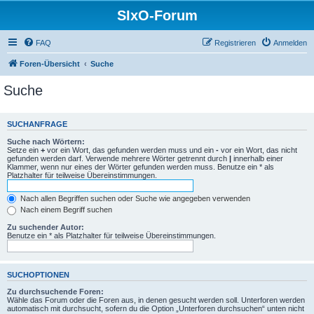
SIxO-Forum
FAQ
Registrieren
Anmelden
Foren-Übersicht
Suche
Suche
SUCHANFRAGE
Suche nach Wörtern:
Setze ein
+
vor ein Wort, das gefunden werden muss und ein
-
vor ein Wort, das nicht
gefunden werden darf. Verwende mehrere Wörter getrennt durch
|
innerhalb einer
Klammer, wenn nur eines der Wörter gefunden werden muss. Benutze ein * als
Platzhalter für teilweise Übereinstimmungen.
Nach allen Begriffen suchen oder Suche wie angegeben verwenden
Nach einem Begriff suchen
Zu suchender Autor:
Benutze ein * als Platzhalter für teilweise Übereinstimmungen.
SUCHOPTIONEN
Zu durchsuchende Foren:
Wähle das Forum oder die Foren aus, in denen gesucht werden soll. Unterforen werden
automatisch mit durchsucht, sofern du die Option „Unterforen durchsuchen“ unten nicht