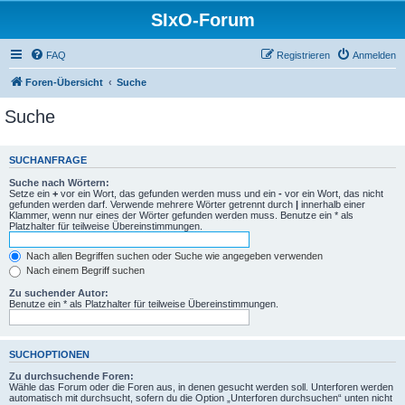
SIxO-Forum
FAQ
Registrieren
Anmelden
Foren-Übersicht
Suche
Suche
SUCHANFRAGE
Suche nach Wörtern:
Setze ein
+
vor ein Wort, das gefunden werden muss und ein
-
vor ein Wort, das nicht
gefunden werden darf. Verwende mehrere Wörter getrennt durch
|
innerhalb einer
Klammer, wenn nur eines der Wörter gefunden werden muss. Benutze ein * als
Platzhalter für teilweise Übereinstimmungen.
Nach allen Begriffen suchen oder Suche wie angegeben verwenden
Nach einem Begriff suchen
Zu suchender Autor:
Benutze ein * als Platzhalter für teilweise Übereinstimmungen.
SUCHOPTIONEN
Zu durchsuchende Foren:
Wähle das Forum oder die Foren aus, in denen gesucht werden soll. Unterforen werden
automatisch mit durchsucht, sofern du die Option „Unterforen durchsuchen“ unten nicht