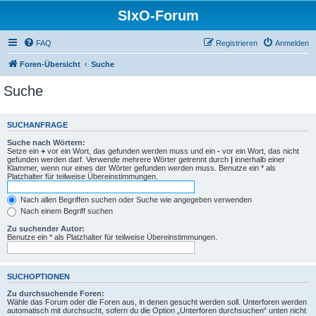
SIxO-Forum
FAQ
Registrieren
Anmelden
Foren-Übersicht
Suche
Suche
SUCHANFRAGE
Suche nach Wörtern:
Setze ein
+
vor ein Wort, das gefunden werden muss und ein
-
vor ein Wort, das nicht
gefunden werden darf. Verwende mehrere Wörter getrennt durch
|
innerhalb einer
Klammer, wenn nur eines der Wörter gefunden werden muss. Benutze ein * als
Platzhalter für teilweise Übereinstimmungen.
Nach allen Begriffen suchen oder Suche wie angegeben verwenden
Nach einem Begriff suchen
Zu suchender Autor:
Benutze ein * als Platzhalter für teilweise Übereinstimmungen.
SUCHOPTIONEN
Zu durchsuchende Foren:
Wähle das Forum oder die Foren aus, in denen gesucht werden soll. Unterforen werden
automatisch mit durchsucht, sofern du die Option „Unterforen durchsuchen“ unten nicht