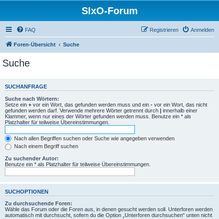
SIxO-Forum
FAQ
Registrieren
Anmelden
Foren-Übersicht
Suche
Suche
SUCHANFRAGE
Suche nach Wörtern:
Setze ein
+
vor ein Wort, das gefunden werden muss und ein
-
vor ein Wort, das nicht
gefunden werden darf. Verwende mehrere Wörter getrennt durch
|
innerhalb einer
Klammer, wenn nur eines der Wörter gefunden werden muss. Benutze ein * als
Platzhalter für teilweise Übereinstimmungen.
Nach allen Begriffen suchen oder Suche wie angegeben verwenden
Nach einem Begriff suchen
Zu suchender Autor:
Benutze ein * als Platzhalter für teilweise Übereinstimmungen.
SUCHOPTIONEN
Zu durchsuchende Foren:
Wähle das Forum oder die Foren aus, in denen gesucht werden soll. Unterforen werden
automatisch mit durchsucht, sofern du die Option „Unterforen durchsuchen“ unten nicht