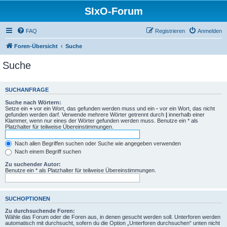
SIxO-Forum
FAQ
Registrieren
Anmelden
Foren-Übersicht
Suche
Suche
SUCHANFRAGE
Suche nach Wörtern:
Setze ein
+
vor ein Wort, das gefunden werden muss und ein
-
vor ein Wort, das nicht
gefunden werden darf. Verwende mehrere Wörter getrennt durch
|
innerhalb einer
Klammer, wenn nur eines der Wörter gefunden werden muss. Benutze ein * als
Platzhalter für teilweise Übereinstimmungen.
Nach allen Begriffen suchen oder Suche wie angegeben verwenden
Nach einem Begriff suchen
Zu suchender Autor:
Benutze ein * als Platzhalter für teilweise Übereinstimmungen.
SUCHOPTIONEN
Zu durchsuchende Foren:
Wähle das Forum oder die Foren aus, in denen gesucht werden soll. Unterforen werden
automatisch mit durchsucht, sofern du die Option „Unterforen durchsuchen“ unten nicht